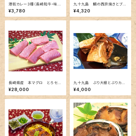
港街カレー3種（長崎和牛・味菜
九十九島 鯛の西京焼きとブリ
自然豚・世知原茶）
の照焼き
¥3,780
¥4,320
長崎県産 本マグロ とろセッ
九十九島 ぶり大根とぶりカマ
ト（養殖）600ｇ 中トロ 大ト
塩焼き
¥28,000
¥4,000
ロ