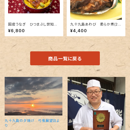
国産うなぎ ひつまぶし世知原
九十九島あわび 柔らか煮(2個
茶漬け＆蒲焼き
入）
¥6,800
¥4,400
商品一覧に戻る
九十九島の夕焼け 弓張展望台よ
り