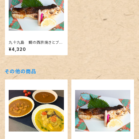
九十九島 鯛の西京焼きとブリ
の照焼き
¥4,320
その他の商品